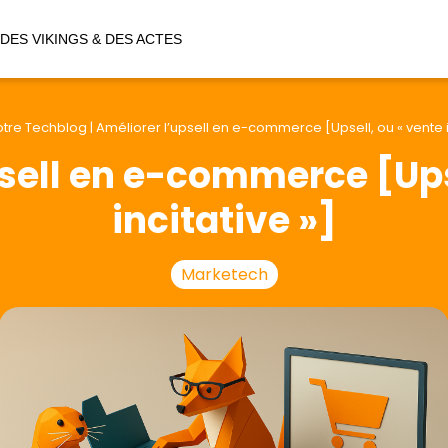
DES VIKINGS & DES ACTES
otre Techblog
|
Améliorer l’upsell en e-commerce [Upsell, ou « vente i
sell en e-commerce [Ups
incitative »]
Marketech