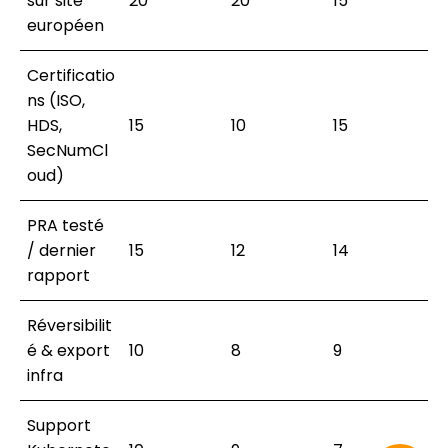
sur site
20
20
15
européen
Certificatio
ns (ISO,
HDS,
15
10
15
SecNumCl
oud)
PRA testé
/ dernier
15
12
14
rapport
Réversibilit
é & export
10
8
9
infra
Support