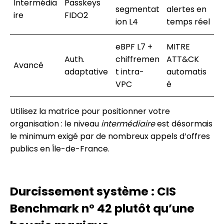
Intermédia
Passkeys
segmentat
alertes en
ire
FIDO2
ion L4
temps réel
eBPF L7 +
MITRE
Auth.
chiffremen
ATT&CK
Avancé
adaptative
t intra-
automatis
VPC
é
Utilisez la matrice pour positionner votre
organisation : le niveau
intermédiaire
est désormais
le minimum exigé par de nombreux appels d’offres
publics en Île-de-France.
Durcissement système : CIS
Benchmark n° 42 plutôt qu’une