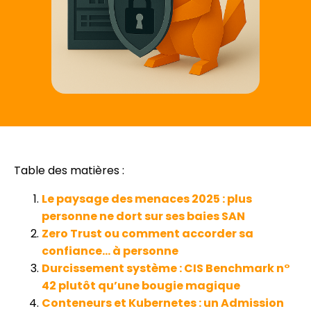
Table des matières :
Le paysage des menaces 2025 : plus
personne ne dort sur ses baies SAN
Zero Trust ou comment accorder sa
confiance… à personne
Durcissement système : CIS Benchmark n°
42 plutôt qu’une bougie magique
Conteneurs et Kubernetes : un Admission