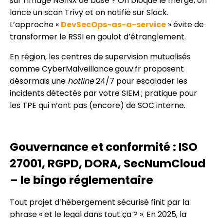
sur l’image NGINX de base ? On bloque le merge, on
lance un scan Trivy et on notifie sur Slack.
L’approche «
DevSecOps-as-a-service
» évite de
transformer le RSSI en goulot d’étranglement.
En région, les centres de supervision mutualisés
comme CyberMalveillance.gouv.fr proposent
désormais une
hotline
24/7 pour escalader les
incidents détectés par votre SIEM ; pratique pour
les TPE qui n’ont pas (encore) de SOC interne.
Gouvernance et conformité : ISO
27001, RGPD, DORA, SecNumCloud
– le bingo réglementaire
Tout projet d’hébergement sécurisé finit par la
phrase « et le legal dans tout ça ? ». En 2025, la