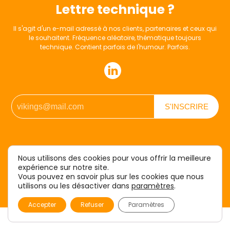
Lettre technique ?
Il s'agit d'un e-mail adressé à nos clients, partenaires et ceux qui
le souhaitent. Fréquence aléatoire, thématique toujours
technique. Contient parfois de l'humour. Parfois.
Nous utilisons des cookies pour vous offrir la meilleure
expérience sur notre site.
Vous pouvez en savoir plus sur les cookies que nous
Nous sommes développeurs
utilisons ou les désactiver dans
paramètres
.
Création web & e-commerce
Accepter
Refuser
Paramètres
Création d'ERP-CRM
CONTACTER LES VIKINGS
Cybersécurité & devOps