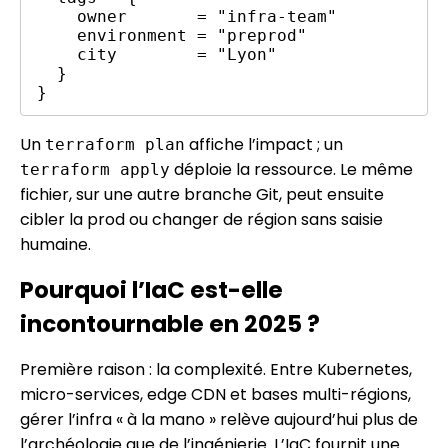
    owner       = "infra-team"

    environment = "preprod"

    city        = "Lyon"

  }

Un
affiche l’impact ; un
terraform plan
déploie la ressource. Le même
terraform apply
fichier, sur une autre branche Git, peut ensuite
cibler la prod ou changer de région sans saisie
humaine.
Pourquoi l’IaC est-elle
incontournable en 2025 ?
Première raison : la complexité. Entre Kubernetes,
micro-services, edge CDN et bases multi-régions,
gérer l’infra « à la mano » relève aujourd’hui plus de
l’archéologie que de l’ingénierie. L’IaC fournit une