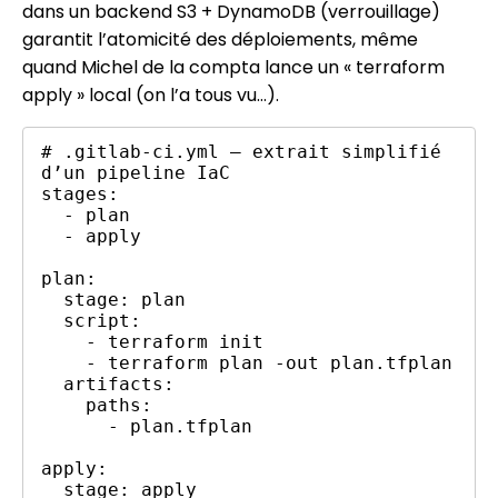
dans un backend S3 + DynamoDB (verrouillage)
garantit l’atomicité des déploiements, même
quand Michel de la compta lance un « terraform
apply » local (on l’a tous vu…).
# .gitlab-ci.yml – extrait simplifié 
d’un pipeline IaC

stages:

  - plan

  - apply

plan:

  stage: plan

  script:

    - terraform init

    - terraform plan -out plan.tfplan

  artifacts:

    paths:

      - plan.tfplan

apply:

  stage: apply
