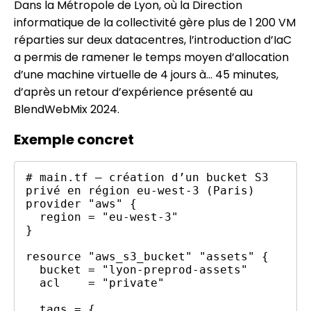
Dans la Métropole de Lyon, où la Direction
informatique de la collectivité gère plus de 1 200 VM
réparties sur deux datacentres, l’introduction d’IaC
a permis de ramener le temps moyen d’allocation
d’une machine virtuelle de 4 jours à… 45 minutes,
d’après un retour d’expérience présenté au
BlendWebMix 2024.
Exemple concret
# main.tf – création d’un bucket S3 
privé en région eu-west-3 (Paris)

provider "aws" {

  region = "eu-west-3"

}

resource "aws_s3_bucket" "assets" {

  bucket = "lyon-preprod-assets"

  acl    = "private"

  tags = {
