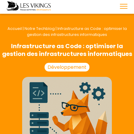
Accueil
|
Notre Techblog
|
Infrastructure as Code : optimiser la
gestion des infrastructures informatiques
Infrastructure as Code : optimiser la
gestion des infrastructures informatiques
Développement