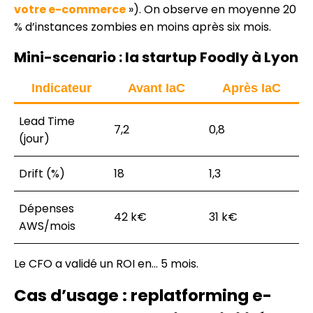
votre e-commerce
»). On observe en moyenne 20
% d’instances zombies en moins après six mois.
Mini-scenario : la startup Foodly à Lyon
Indicateur
Avant IaC
Après IaC
Lead Time
7,2
0,8
(jour)
Drift (%)
18
1,3
Dépenses
42 k€
31 k€
AWS/mois
Le CFO a validé un ROI en… 5 mois.
Cas d’usage : replatforming e-