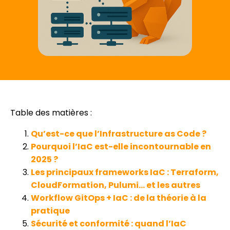
Table des matières :
Qu’est-ce que l’Infrastructure as Code ?
Pourquoi l’IaC est-elle incontournable en
2025 ?
Les principaux frameworks IaC : Terraform,
CloudFormation, Pulumi… et les autres
Workflow GitOps + IaC : de la théorie à la
pratique
Sécurité et conformité : quand l’IaC