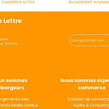
COMMERCE ACTIFS
ENGAGEMENT NI MINI
 Lettre
qui le
ue. Contient
us sommes
Nous sommes exper
ébergeurs
commerce
rgements web
Création de connect
ents dédiés (web &
Audits & Consultin