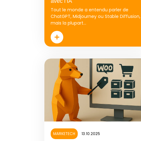
avec l’IA
Tout le monde a entendu parler de
ChatGPT, Midjourney ou Stable Diffusion,
mais la plupart...
MARKETECH
13.10.2025