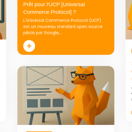
Prêt pour l'UCP [Universal
Commerce Protocol] ?
L'Universal Commerce Protocol (UCP)
est un nouveau standard open source
piloté par Google,...
a