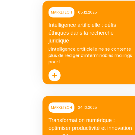
MARKETECH
05.12.2025
Intelligence artificielle : défis
éthiques dans la recherche
juridique
L’intelligence artificielle ne se contente
plus de rédiger d’interminables mailings
pour l...
MARKETECH
24.10.2025
Transformation numérique :
optimiser productivité et innovation